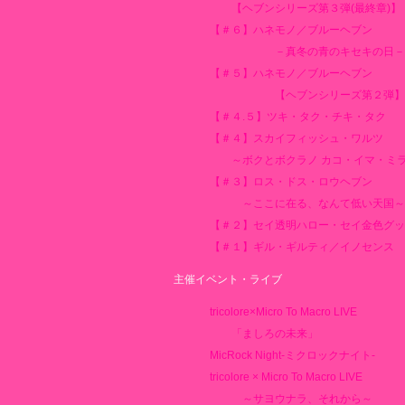
【ヘブンシリーズ第３弾(最終章)】
【＃６】ハネモノ／ブルーヘブン
－真冬の青のキセキの日－
【＃５】ハネモノ／ブルーヘブン
【ヘブンシリーズ第２弾】
【＃４.５】ツキ・タク・チキ・タク
【＃４】スカイフィッシュ・ワルツ
～ボクとボクラノ カコ・イマ・ミ
【＃３】ロス・ドス・ロウヘブン
～ここに在る、なんて低い天国～
【＃２】セイ透明ハロー・セイ金色グッ
【＃１】ギル・ギルティ／イノセンス
主催イベント・ライブ
tricolore×Micro To Macro LIVE
「ましろの未来」
MicRock Night-ミクロックナイト-
tricolore × Micro To Macro LIVE
～サヨウナラ、それから～