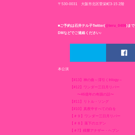
〒530-0031 大阪市北区菅栄町3-15 2階
■ご予約は石井テル子Twitter(
@teru_0406
)まで
DMなどでご連絡ください♪
ツイート
本公演
【#13】神の曲～澪引くtrilogy～
【#12】ワンダー三日月リバー
〜46億年の奇蹟の話〜
【#11】リトル・ソング
【#10】真夜中すべての白を
【＃９】ワンダー三日月リバー
【＃８】落下のエデン
【＃7】残響アナザー・ヘブン