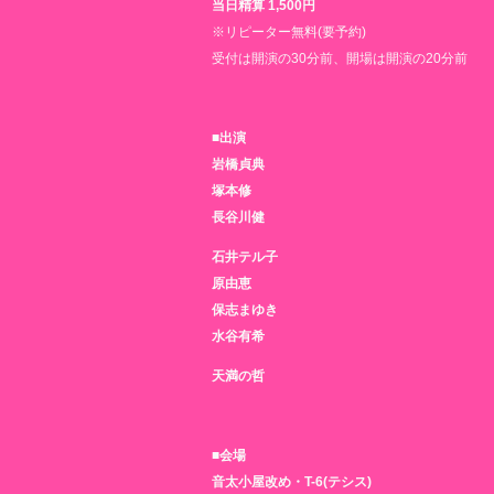
当日精算 1,500円
※リピーター無料(要予約)
受付は開演の30分前、開場は開演の20分前
■出演
岩橋貞典
塚本修
長谷川健
石井テル子
原由恵
保志まゆき
水谷有希
天満の哲
■会場
音太小屋改め・T-6(テシス)