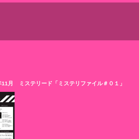
ro To Macro
HOME
PROFILE
STAGE
B
9年11月 ミステリード「ミステリファイル＃０１」