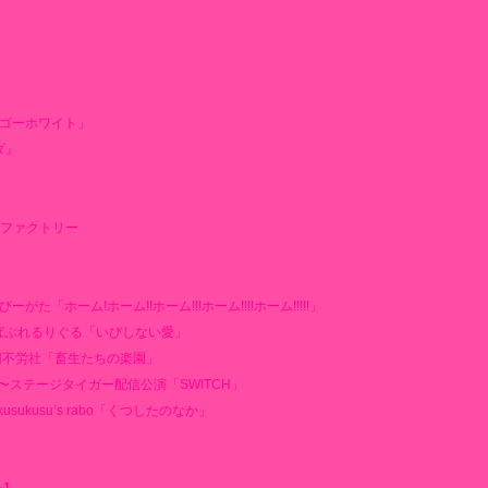
リーゴーホワイト」
ンダ』
ファクトリー
た「ホーム!ホーム!!ホーム!!!ホーム!!!!ホーム!!!!!」
月ばぶれるりぐる「いびしない愛」
劇団不労社「畜生たちの楽園」
日〜ステージタイガー配信公演「SWITCH」
sukusu’s rabo「くつしたのなか」