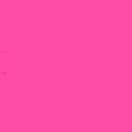
ライ～
バイ