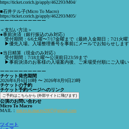
https://ticket.corich.jp/apply/462293/M04/
■石井テル子(Micro To Macro)
https://ticket.corich.jp/apply/462293/M05/
ーーーーーーーーーー
＜支払い方法＞
●事前決済（銀行振込のみ対応）
受付期間：6/6土曜〜7/17金曜まで（最終入金期日：7/21火曜
▶︎優先入場。入場整理番号を事前にメールでお知らせします
●当日精算（現金のみ対応）
受付期間：7/18土曜〜公演前日23:59まで
▶︎事前決済のお客様の入場案内後、ご来場受付順にご入場い
ーーーーーーーーーー
チケット発売期間
2026年6月6日10時 〜 2026年8月9日23時
チケットの予約
チケット予約ページヘのリンク
ご予約はこちらから (外部サイトに飛びます)
公演のお問い合わせ
Micro To Macro
MAIL：
micro.to.macro2007@gmail.com
ツイート
シェア