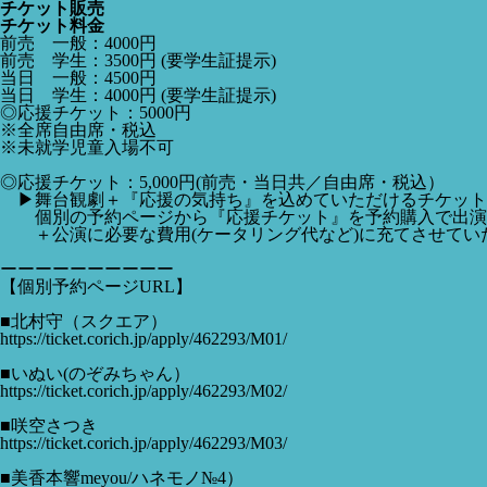
チケット販売
チケット料金
前売 一般：4000円
前売 学生：3500円 (要学生証提示)
当日 一般：4500円
当日 学生：4000円 (要学生証提示)
◎応援チケット：5000円
※全席自由席・税込
※未就学児童入場不可
◎応援チケット：5,000円(前売・当日共／自由席・税込）
▶舞台観劇＋『応援の気持ち』を込めていただけるチケット
個別の予約ページから『応援チケット』を予約購入で出演
＋公演に必要な費用(ケータリング代など)に充てさせてい
ーーーーーーーーーー
【個別予約ページURL】
■北村守（スクエア）
https://ticket.corich.jp/apply/462293/M01/
■いぬい(のぞみちゃん）
https://ticket.corich.jp/apply/462293/M02/
■咲空さつき
https://ticket.corich.jp/apply/462293/M03/
■美香本響meyou/ハネモノ№4）