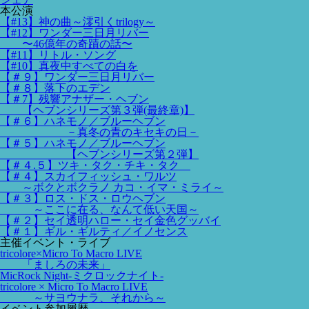
本公演
【#13】神の曲～澪引くtrilogy～
【#12】ワンダー三日月リバー
〜46億年の奇蹟の話〜
【#11】リトル・ソング
【#10】真夜中すべての白を
【＃９】ワンダー三日月リバー
【＃８】落下のエデン
【＃7】残響アナザー・ヘブン
【ヘブンシリーズ第３弾(最終章)】
【＃６】ハネモノ／ブルーヘブン
－真冬の青のキセキの日－
【＃５】ハネモノ／ブルーヘブン
【ヘブンシリーズ第２弾】
【＃４.５】ツキ・タク・チキ・タク
【＃４】スカイフィッシュ・ワルツ
～ボクとボクラノ カコ・イマ・ミライ～
【＃３】ロス・ドス・ロウヘブン
～ここに在る、なんて低い天国～
【＃２】セイ透明ハロー・セイ金色グッバイ
【＃１】ギル・ギルティ／イノセンス
主催イベント・ライブ
tricolore×Micro To Macro LIVE
「ましろの未来」
MicRock Night-ミクロックナイト-
tricolore × Micro To Macro LIVE
～サヨウナラ、それから～
イベント参加履歴