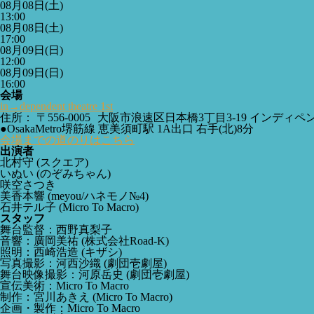
08月08日(土)
13:00
08月08日(土)
17:00
08月09日(日)
12:00
08月09日(日)
16:00
会場
in→dependent theatre 1st
住所： 〒556-0005 大阪市浪速区日本橋3丁目3-19 インディペ
●OsakaMetro堺筋線 恵美須町駅 1A出口 右手(北)8分
会場までの道のりはこちら
出演者
北村守
(スクエア)
いぬい
(のぞみちゃん)
咲空さつき
美香本響
(meyou/ハネモノ№4)
石井テル子
(Micro To Macro)
スタッフ
舞台監督：西野真梨子
音響：廣岡美祐
(株式会社Road-K)
照明：西崎浩造
(キザシ)
写真撮影：河西沙織
(劇団壱劇屋)
舞台映像撮影：河原岳史
(劇団壱劇屋)
宣伝美術：Micro To Macro
制作：宮川あきえ
(Micro To Macro)
企画・製作：Micro To Macro