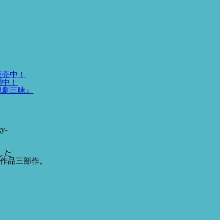
販売中！
開中！
観劇三昧』
y-
した
作品三部作。