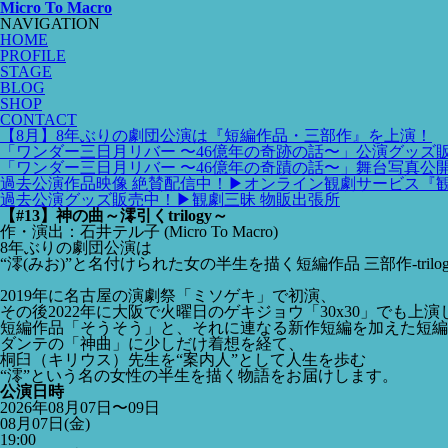
Micro To Macro
NAVIGATION
HOME
PROFILE
STAGE
BLOG
SHOP
CONTACT
【8月】8年ぶりの劇団公演は『短編作品・三部作』を上演！
「ワンダー三日月リバー 〜46億年の奇跡の話〜」公演グッズ
「ワンダー三日月リバー 〜46億年の奇蹟の話〜」舞台写真公
過去公演作品映像 絶賛配信中！▶︎オンライン観劇サービス『
過去公演グッズ販売中！▶︎観劇三昧 物販出張所
【#13】神の曲～澪引くtrilogy～
作・演出：石井テル子
(Micro To Macro)
8年ぶりの劇団公演は
“澪(みお)”と名付けられた女の半生を描く短編作品 三部作-trilog
2019年に名古屋の演劇祭「ミソゲキ」で初演、
その後2022年に大阪で火曜日のゲキジョウ「30x30」でも上演
短編作品「そうそう」と、それに連なる新作短編を加えた短編
ダンテの「神曲」に少しだけ着想を経て、
桐臼（キリウス）先生を“案内人”として人生を歩む
“澪”という名の女性の半生を描く物語をお届けします。
公演日時
2026年08月07日〜09日
08月07日(金)
19:00