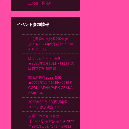
上映会 開催!!
イベント参加情報
中之島春の文化祭2024 参
加！★2024年5月4日〜5日＠
ABCホール
ぱくっと！2023 参加！
★2023年2月10日〜11日＠大
阪市立芸術創造館
関西演劇祭2022 参加！
★2022年11月12日〜20日＠
COOL JAPAN PARK OSAKA
SSホール
2022年11月『関西演劇祭
2022』参加決定！！
火曜日のゲキジョウ
【30×30】参加決定！★2022
年9月13日pair.171『金曜日