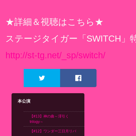
★詳細＆視聴はこちら★
ステージタイガー「
SWITCH
」
http://st-tg.net/_sp/switch/
ツイート
シェア
本公演
【#13】神の曲～澪引く
trilogy～
【#12】ワンダー三日月リバ