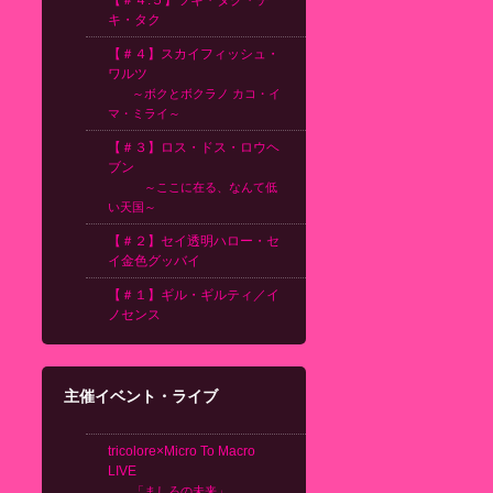
【＃４.５】ツキ・タク・チ
キ・タク
【＃４】スカイフィッシュ・
ワルツ
～ボクとボクラノ カコ・イ
マ・ミライ～
【＃３】ロス・ドス・ロウヘ
ブン
～ここに在る、なんて低
い天国～
【＃２】セイ透明ハロー・セ
イ金色グッバイ
【＃１】ギル・ギルティ／イ
ノセンス
主催イベント・ライブ
tricolore×Micro To Macro
LIVE
「ましろの未来」