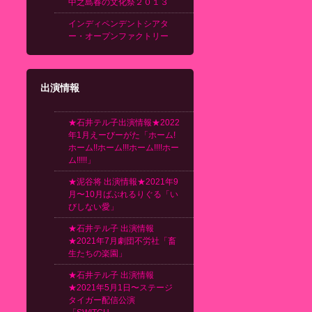
中之島春の文化祭２０１３
インディペンデントシアタ
ー・オープンファクトリー
出演情報
★石井テル子出演情報★2022
年1月えーびーがた「ホーム!
ホーム!!ホーム!!!ホーム!!!!ホー
ム!!!!!」
★泥谷将 出演情報★2021年9
月〜10月ばぶれるりぐる「い
びしない愛」
★石井テル子 出演情報
★2021年7月劇団不労社「畜
生たちの楽園」
★石井テル子 出演情報
★2021年5月1日〜ステージ
タイガー配信公演