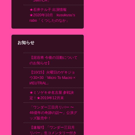
「SWITCH」
★石井テル子 出演情報
★2020年10月 kusukusu’s
rabo「くつしたのなか」
お知らせ
【泥谷将 今後の活動について
のお知らせ】
【10/15】火曜日のゲキジョ
ウ30×30「Micro To Macro ×
ИEUTRAL」
★ミソゲキ＠名古屋 参戦決
定！★2019年12月末
「ワンダー三日月リバー 〜
46億年の奇跡の話〜」公演グ
ッズ販売中！
【速報!!】「ワンダー三日月
リバー」生コメンタリー付き