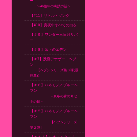
ー
〜46億年の奇蹟の話〜
【#11】リトル・ソング
【#10】真夜中すべての白を
【＃９】ワンダー三日月リバ
ー
【＃８】落下のエデン
【＃7】残響アナザー・ヘブ
ン
【ヘブンシリーズ第３弾(最
終章)】
【＃６】ハネモノ／ブルーヘ
ブン
－真冬の青のキセ
キの日－
【＃５】ハネモノ／ブルーヘ
ブン
【ヘブンシリーズ
第２弾】