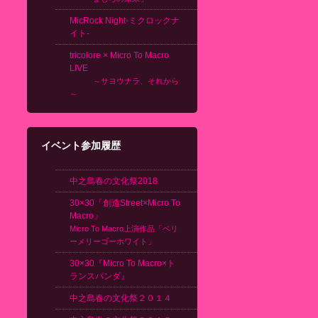
MicRock Night-ミクロックナ
イト-
tricolore × Micro To Macro
LIVE
～サヨウナラ、それから
～
イベント参加履歴
中之島春の文化祭2018
30×30「創造Street×Micro To
Macro」
Micro To Macro上演作品「ベリ
ーメリーゴーホワイト」
30×30『Micro To Macro×ト
ランスパンダ』
中之島春の文化祭２０１４