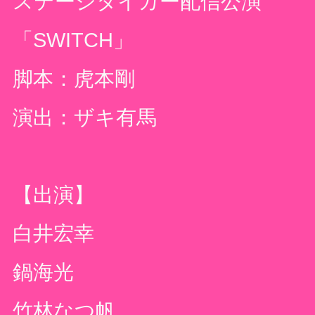
ステージタイガー配信公演
「
SWITCH
」
脚本：虎本剛
演出：ザキ有馬
【出演】
白井宏幸
鍋海光
竹林なつ帆