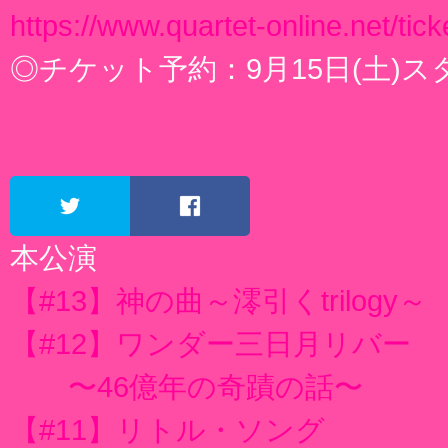
https://www.quartet-online.net/ti
◎チケット予約：9月15日(土)ス
ツイート
シェア
本公演
【#13】神の曲～澪引くtrilogy～
【#12】ワンダー三日月リバー
〜46億年の奇蹟の話〜
【#11】リトル・ソング