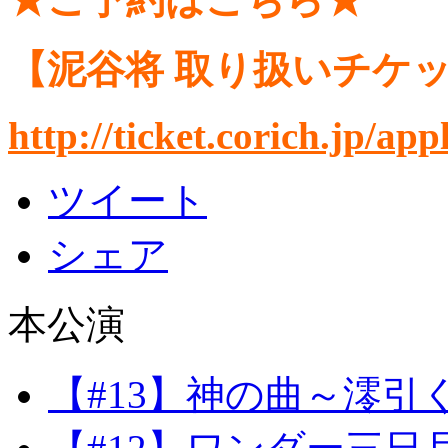
【泥谷将 取り扱いチケ
http://ticket.corich.jp/ap
ツイート
シェア
本公演
【#13】神の曲～澪引くtr