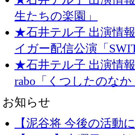
生たちの楽園」
★石井テル子 出演情報
イガー配信公演「SWI
★石井テル子 出演情報★20
rabo「くつしたのなか
お知らせ
【泥谷将 今後の活動