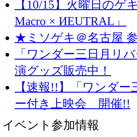
【10/15】火曜日のゲキジ
Macro × ИEUTRAL」
★ミソゲキ＠名古屋 参
「ワンダー三日月リバ
演グッズ販売中！
【速報!!】「ワンダ
ー付き上映会 開催!!
イベント参加情報