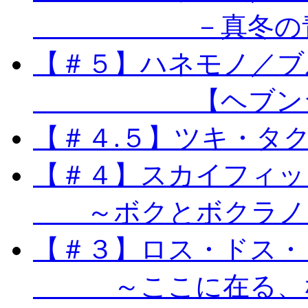
－真冬の青の
【＃５】ハネモノ／ブ
【ヘブンシリ
【＃４.５】ツキ・
【＃４】スカイフィッ
～ボクとボクラノ 
【＃３】ロス・ドス・
～ここに在る、な