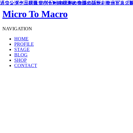
「ワンダー三日月リバー 〜46億年の奇跡の話〜」公演グッズ
「ワンダー三日月リバー 〜46億年の奇蹟の話〜」舞台写真公
過去公演作品映像 絶賛配信中！▶︎オンライン観劇サービス『
過去公演グッズ販売中！▶︎観劇三昧 物販出張所
Micro To Macro
NAVIGATION
HOME
PROFILE
STAGE
BLOG
SHOP
CONTACT