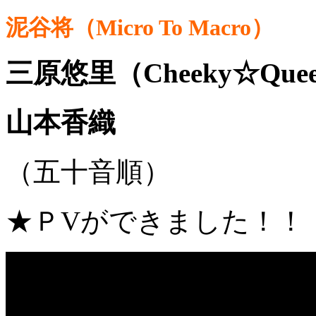
泥谷将（Micro To Macro）
三原悠里（Cheeky☆Quee
山本香織
（五十音順）
★ＰVができました！！