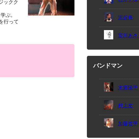
ジックク
を学ぶ。
泥谷将
を行って
宮川あき
バンドマン
末廣陽平
村上友
加藤哲平