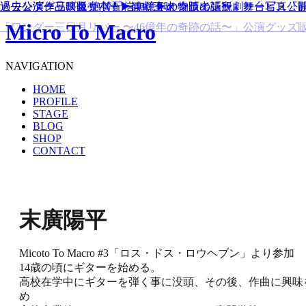
「ワンダー三日月リバー 〜46億年の奇蹟の話〜」舞台写真公
過去公演作品映像 絶賛配信中！▶︎オンライン観劇サービス『
過去公演グッズ販売中！▶︎観劇三昧 物販出張所
「ワンダー三日月リバー 〜46億年の奇跡の話〜」公演グッズ
Micro To Macro
NAVIGATION
HOME
PROFILE
STAGE
BLOG
SHOP
CONTACT
末廣陽平
Micoto To Macro #3「ロス・ドス・ロウヘブン」より参加
14歳の頃にギターを始める。
高校在学中にギターを弾く事に没頭、その後、作曲に興味
め