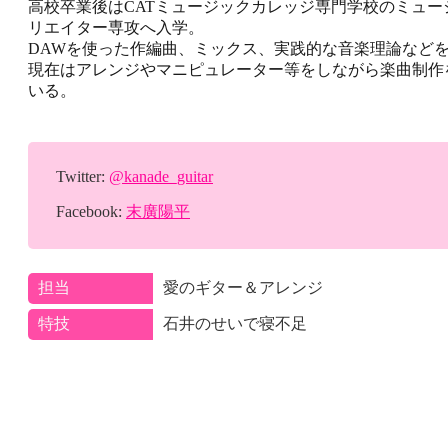
高校卒業後はCATミュージックカレッジ専門学校のミュー
リエイター専攻へ入学。
DAWを使った作編曲、ミックス、実践的な音楽理論など
現在はアレンジやマニピュレーター等をしながら楽曲制作
いる。
Twitter:
@kanade_guitar
Facebook:
末廣陽平
担当
愛のギター＆アレンジ
特技
石井のせいで寝不足