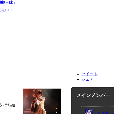
開中！
観劇三昧』
販売中！
ツイート
シェア
メインメンバー
を持ち始
石井テル