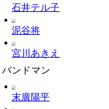
石井テル子
泥谷将
宮川あきえ
バンドマン
末廣陽平