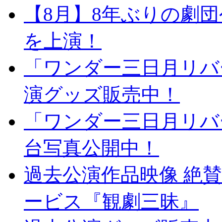
【8月】8年ぶりの劇
を上演！
「ワンダー三日月リバ
演グッズ販売中！
「ワンダー三日月リバ
台写真公開中！
過去公演作品映像 絶
ービス『観劇三昧』