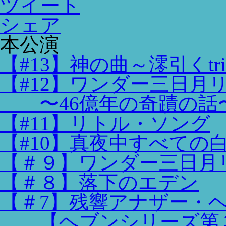
ツイート
シェア
本公演
【#13】神の曲～澪引くtril
【#12】ワンダー三日月
〜46億年の奇蹟の話
【#11】リトル・ソング
【#10】真夜中すべての
【＃９】ワンダー三日月
【＃８】落下のエデン
【＃7】残響アナザー・
【ヘブンシリーズ第３