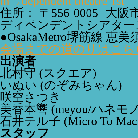
in→dependent theatre 1st
住所： 〒556-0005 大
ディペンデントシアター1
●OsakaMetro堺筋線 恵
会場までの道のりはこち
出演者
北村守
(スクエア)
いぬい
(のぞみちゃん)
咲空さつき
美香本響
(meyou/ハネモノ
石井テル子
(Micro To Mac
スタッフ