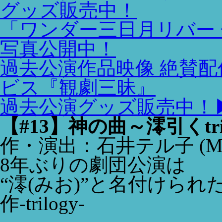
グッズ販売中！
「ワンダー三日月リバー 
写真公開中！
過去公演作品映像 絶賛配
ビス『観劇三昧』
過去公演グッズ販売中！▶
【#13】神の曲～澪引くtri
作・演出：石井テル子
(M
8年ぶりの劇団公演は
“澪(みお)”と名付けら
作-trilogy-