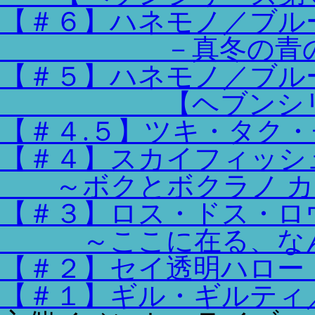
【＃６】ハネモノ／ブル
－真冬の青のキ
【＃５】ハネモノ／ブル
【ヘブンシリー
【＃４.５】ツキ・タク
【＃４】スカイフィッシ
～ボクとボクラノ カ
【＃３】ロス・ドス・ロ
～ここに在る、なん
【＃２】セイ透明ハロー
【＃１】ギル・ギルティ