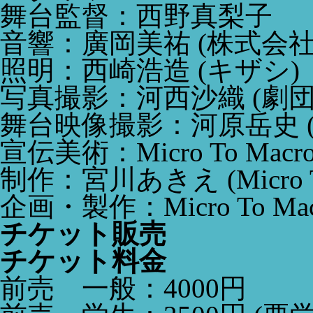
舞台監督：西野真梨子
音響：廣岡美祐
(株式会社R
照明：西崎浩造
(キザシ)
写真撮影：河西沙織
(劇
舞台映像撮影：河原岳史
宣伝美術：Micro To Macr
制作：宮川あきえ
(Micro 
企画・製作：Micro To Ma
チケット販売
チケット料金
前売 一般：4000円