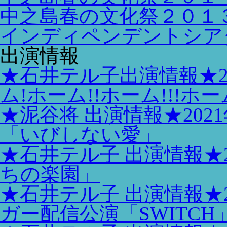
中之島春の文化祭２０１
インディペンデントシア
出演情報
★石井テル子出演情報★2
ム!ホーム!!ホーム!!!ホーム!
★泥谷将 出演情報★202
「いびしない愛」
★石井テル子 出演情報★
ちの楽園」
★石井テル子 出演情報★2
ガー配信公演「SWITCH