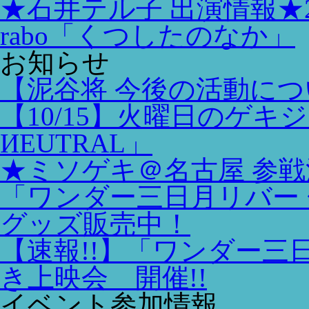
★石井テル子 出演情報★2020
rabo「くつしたのなか」
お知らせ
【泥谷将 今後の活動に
【10/15】火曜日のゲキジョウ3
ИEUTRAL」
★ミソゲキ＠名古屋 参戦決
「ワンダー三日月リバー 
グッズ販売中！
【速報!!】「ワンダー
き上映会 開催!!
イベント参加情報