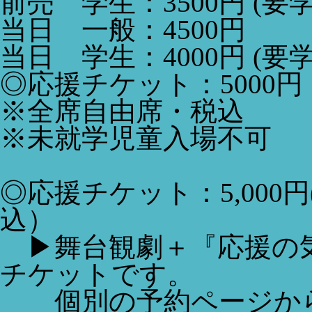
前売 学生：3500円 (要
当日 一般：4500円
当日 学生：4000円 (要
◎応援チケット：5000円
※全席自由席・税込
※未就学児童入場不可
◎応援チケット：5,000
込）
▶舞台観劇＋『応援の
チケットです。
個別の予約ページから